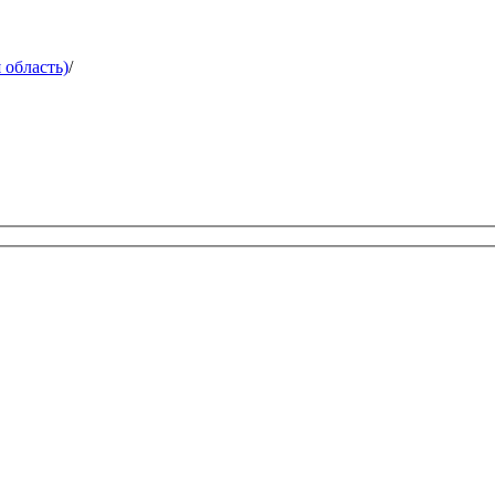
 область)
/